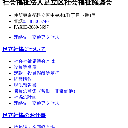
社会福祉法人
足立区社会福祉協議会
住所
東京都足立区中央本町1丁目17番1号
電話
03-3880-5740
FAX
03-3880-5697
連絡先・交通アクセス
足立社協について
社会福祉協議会とは
役員等名簿
定款・役員報酬等基準
経営情報
現況報告書
職員の募集（常勤、非常勤他）
社協の計画
連絡先・交通アクセス
足立社協のお仕事
総務課・企画経営課