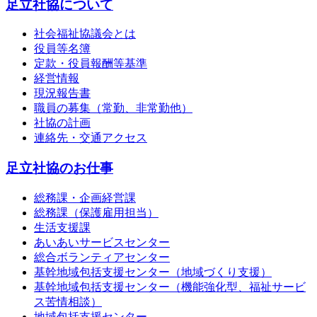
足立社協について
社会福祉協議会とは
役員等名簿
定款・役員報酬等基準
経営情報
現況報告書
職員の募集（常勤、非常勤他）
社協の計画
連絡先・交通アクセス
足立社協のお仕事
総務課・企画経営課
総務課（保護雇用担当）
生活支援課
あいあいサービスセンター
総合ボランティアセンター
基幹地域包括支援センター（地域づくり支援）
基幹地域包括支援センター（機能強化型、福祉サービ
ス苦情相談）
地域包括支援センター