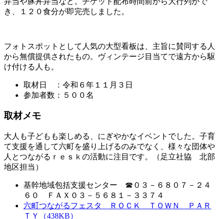
弁当や豚丼弁当など。チケット配布時間前から大行列がで
き、１２０食分が即完売しました。
フォトスポットとして人気の大型看板は、主旨に賛同する人
から無償提供されたもの。ヴィンテージ目当てで遠方から駆
け付ける人も。
取材日 ：令和６年１１月３日
参加者数：５００名
取材メモ
大人も子どもも楽しめる、にぎやかなイベントでした。子育
て支援を通して六町を盛り上げるのみでなく、様々な団体や
人とつながるｒｅｓｋの活動に注目です。（足立社協 北部
地区担当）
基幹地域包括支援センター ☎０３－６８０７－２４
６０ ＦＡＸ０３－５６８１－３３７４
六町つながるフェスタ ＲＯＣＫ ＴＯＷＮ ＰＡＲ
ＴＹ（438KB）