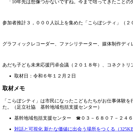
「10年先は想像つかないですね。今まで培ってきたことの
参加者推計３，０００人以上を集めた「こらぼシティ」（２
グラフィックレコーダー、ファシリテーター、媒体制作ディ
あだち子ども未来応援円卓会議（２０１８年）、コネクトリ
取材日：令和６年１２月２日
取材メモ
「こらぼシティ」は市民になったこどもたちがお仕事体験を
た。（足立社協 基幹地域包括支援センター）
基幹地域包括支援センター ☎０３－６８０７－２４６
対話と可視化 新たな価値に出会う場所をつくる（325K