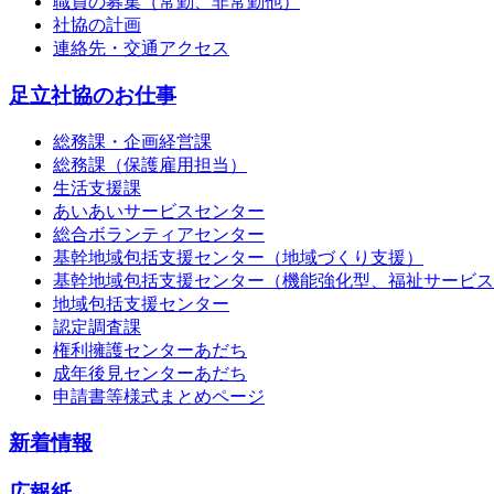
職員の募集（常勤、非常勤他）
社協の計画
連絡先・交通アクセス
足立社協のお仕事
総務課・企画経営課
総務課（保護雇用担当）
生活支援課
あいあいサービスセンター
総合ボランティアセンター
基幹地域包括支援センター（地域づくり支援）
基幹地域包括支援センター（機能強化型、福祉サービス
地域包括支援センター
認定調査課
権利擁護センターあだち
成年後見センターあだち
申請書等様式まとめページ
新着情報
広報紙