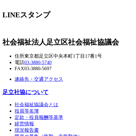
LINEスタンプ
社会福祉法人
足立区社会福祉協議会
住所
東京都足立区中央本町1丁目17番1号
電話
03-3880-5740
FAX
03-3880-5697
連絡先・交通アクセス
足立社協について
社会福祉協議会とは
役員等名簿
定款・役員報酬等基準
経営情報
現況報告書