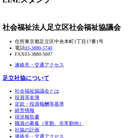
社会福祉法人
足立区社会福祉協議会
住所
東京都足立区中央本町1丁目17番1号
電話
03-3880-5740
FAX
03-3880-5697
連絡先・交通アクセス
足立社協について
社会福祉協議会とは
役員等名簿
定款・役員報酬等基準
経営情報
現況報告書
職員の募集（常勤、非常勤他）
社協の計画
連絡先・交通アクセス