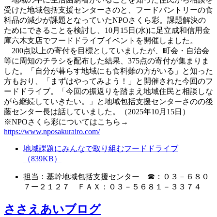
受けた地域包括支援センターさのと、フードパントリーの食
料品の減少が課題となっていたNPOさくら彩。課題解決の
ためにできることを検討し、10月15日(水)に足立成和信用金
庫六木支店でフードドライブイベントを開催しました。
200点以上の寄付を目標としていましたが、町会・自治会
等に周知のチラシを配布した結果、375点の寄付が集まりま
した。「自分が暮らす地域にも食料難の方がいる」と知った
方もおり、「まずはやってみよう！」と開催された今回のフ
ードドライブ。「今回の振返りを踏まえ地域住民と相談しな
がら継続していきたい。」と地域包括支援センターさのの後
藤センター長は話していました。（2025年10月15日）
※NPOさくら彩についてはこちら→
https://www.nposakurairo.com/
地域課題にみんなで取り組むフードドライブ
（839KB）
担当：基幹地域包括支援センター ☎：０３－６８０
７ー２１２７ ＦＡＸ：０３－５６８１－３３７４
ささえあいブログ