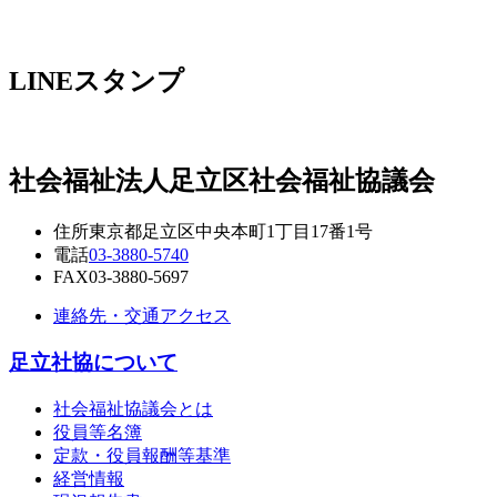
LINEスタンプ
社会福祉法人
足立区社会福祉協議会
住所
東京都足立区中央本町1丁目17番1号
電話
03-3880-5740
FAX
03-3880-5697
連絡先・交通アクセス
足立社協について
社会福祉協議会とは
役員等名簿
定款・役員報酬等基準
経営情報