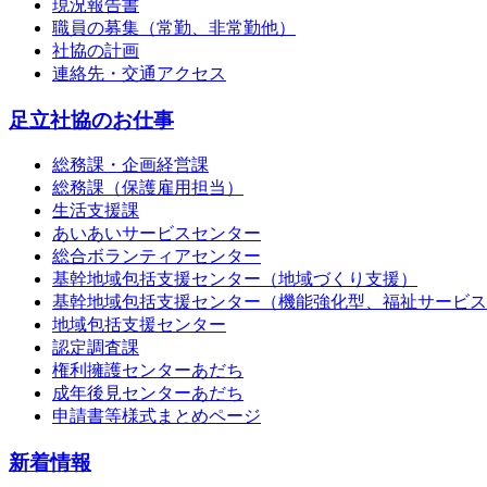
現況報告書
職員の募集（常勤、非常勤他）
社協の計画
連絡先・交通アクセス
足立社協のお仕事
総務課・企画経営課
総務課（保護雇用担当）
生活支援課
あいあいサービスセンター
総合ボランティアセンター
基幹地域包括支援センター（地域づくり支援）
基幹地域包括支援センター（機能強化型、福祉サービス
地域包括支援センター
認定調査課
権利擁護センターあだち
成年後見センターあだち
申請書等様式まとめページ
新着情報