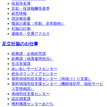
役員等名簿
定款・役員報酬等基準
経営情報
現況報告書
職員の募集（常勤、非常勤他）
社協の計画
連絡先・交通アクセス
足立社協のお仕事
総務課・企画経営課
総務課（保護雇用担当）
生活支援課
あいあいサービスセンター
総合ボランティアセンター
基幹地域包括支援センター（地域づくり支援）
基幹地域包括支援センター（機能強化型、福祉サービ
ス苦情相談）
地域包括支援センター
認定調査課
権利擁護センターあだち