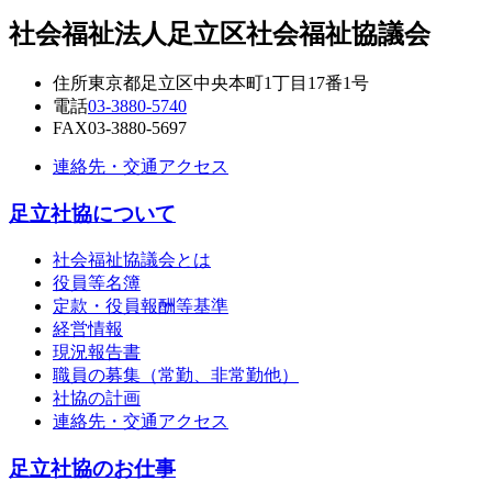
社会福祉法人
足立区社会福祉協議会
住所
東京都足立区中央本町1丁目17番1号
電話
03-3880-5740
FAX
03-3880-5697
連絡先・交通アクセス
足立社協について
社会福祉協議会とは
役員等名簿
定款・役員報酬等基準
経営情報
現況報告書
職員の募集（常勤、非常勤他）
社協の計画
連絡先・交通アクセス
足立社協のお仕事